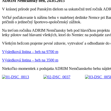
ADRIM Nemčiansky beh, 24.05.2015
V krásnej prírode pod Panským dielom sa uskutočnil tretí ročník 
Veľké poďakovanie k nášmu behu v malebnej dedinke Nemce pri Bansk
pričinili o jedinečný športovo-spoločenský zážitok.
Na treťom ročníku ADRIM Nemčiansky beh pod hlavičkou projektu 
letky pilotov nad hlavami všetkých, ktorí do Nemiec na podujatie zavít
Všetkým bežcom prajeme pevné zdravie, vytrvalosť a odhodlanie do
Výsledková listina – beh na 9700 m
Výsledková listina – beh na 3500 m
Niekoľko momentiek z podujatia ADRIM Nemčianskeho behu nájdete