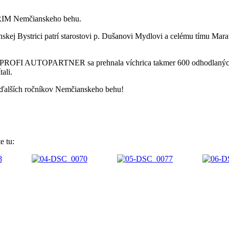
ADRIM Nemčianskeho behu.
ej Bystrici patrí starostovi p. Dušanovi Mydlovi a celému tímu Mara
PROFI AUTOPARTNER sa prehnala víchrica takmer 600 odhodlaných b
ali.
 ďalších ročníkov Nemčianskeho behu!
 tu: