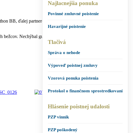
Najlacnejšia ponuka
Povinné zmluvné poistenie
thon BB, ďalej partnerom, dobrovoľníkom, zdravotníkom, ktorí sa
Havarijné poistenie
ežcov. Nechýbal guľáš, folklórna hudba a prekvapenie v podobe
Tlačivá
Správa o nehode
Výpoveď poistnej zmluvy
Vzorová ponuka poistenia
Protokol o finančnom sprostredkovaní
Hlásenie poistnej udalosti
PZP vinník
PZP poškodený