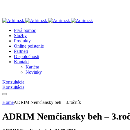
Prvá pomoc
Služby
Produkty
Online poistenie
Partneri
O spoločnosti
Kontakt
Kariéra
Novinky
Konzultácia
Konzultácia
Home
ADRIM Nemčiansky beh – 3.ročník
ADRIM Nemčiansky beh – 3.ro