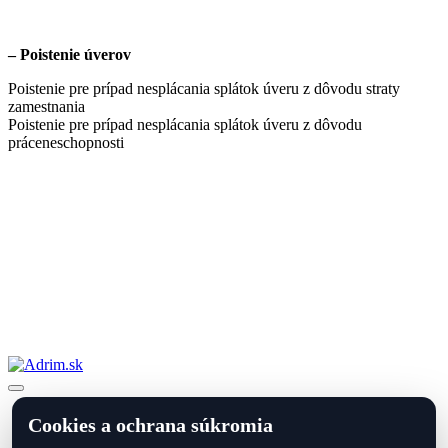
– Poistenie úverov
Poistenie pre prípad nesplácania splátok úveru z dôvodu straty
zamestnania
Poistenie pre prípad nesplácania splátok úveru z dôvodu
práceneschopnosti
Copyright © Adrim.sk 2026.
Prvá pomoc
Cookies a ochrana súkromia
Služby