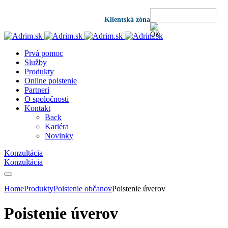
Klientská zóna
Prvá pomoc
Služby
Produkty
Online poistenie
Partneri
O spoločnosti
Kontakt
Back
Kariéra
Novinky
Konzultácia
Konzultácia
Home
Produkty
Poistenie občanov
Poistenie úverov
Poistenie úverov