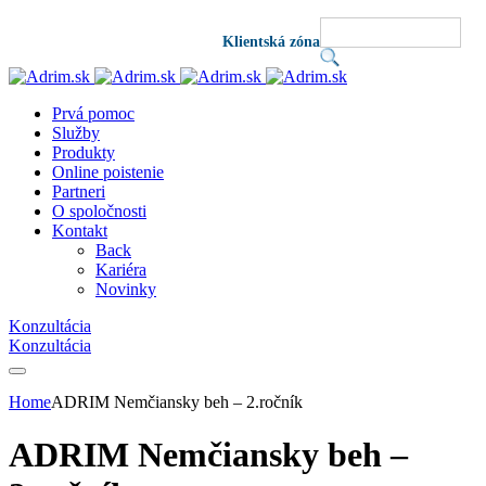
Klientská zóna
Prvá pomoc
Služby
Produkty
Online poistenie
Partneri
O spoločnosti
Kontakt
Back
Kariéra
Novinky
Konzultácia
Konzultácia
Home
ADRIM Nemčiansky beh – 2.ročník
ADRIM Nemčiansky beh –