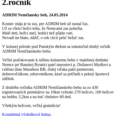
2.ročník
ADRIM Nemčiansky beh, 24.05.2014
Koniec mája je tu zas, pre ADRIM beh už nastal čas.
Už sa všetci bežci tešia, že Nemcami zas pobežia.
Malé deti, bežci starí, hobíci tiež pôjdu vari.
Nevadí im blato, dážď, o rok chcú prísť bežať zas.
V krásnej prírode pod Panským dielom sa uskutočnil druhý ročník
ADRIM Nemčianskeho behu.
Veľké poďakovanie k nášmu krásnemu behu v malebnej dedinke
Nemce pri Banskej Bystrici patrí starostovi p. Dušanovi Mydlovi a
celému tímu Marathon BB, ďalej vďaka patrí partnerom,
dobrovoľníkom, zdravotníkom, ktorí sa pričinili o pekný športový
zážitok.
Z druhého ročníka ADRIM Nemčianskeho behu sa zo 430
registrovaných pretekárov na 10km vybralo 270 bežcov, 100 bežcov
na hobby 3,2km a na trať chrústov 60 detí.
Všetkým bežcom, veľká gratulácia!
Kompletná výsledková listina.