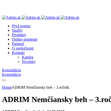
Prvá pomoc
Služby
Produkty
Online poistenie
Partneri
O spoločnosti
Kontakt
Kariéra
Novinky
Konzultácia
Konzultácia
Home
ADRIM Nemčiansky beh – 3.ročník
ADRIM Nemčiansky beh – 3.ro