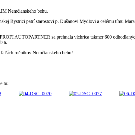
ADRIM Nemčianskeho behu.
ej Bystrici patrí starostovi p. Dušanovi Mydlovi a celému tímu Mara
PROFI AUTOPARTNER sa prehnala víchrica takmer 600 odhodlaných b
ali.
 ďalších ročníkov Nemčianskeho behu!
 tu: