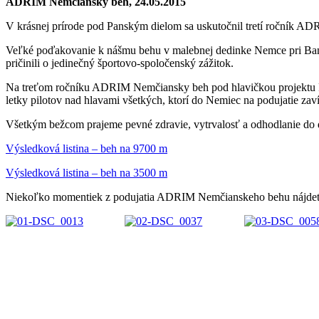
ADRIM Nemčiansky beh, 24.05.2015
V krásnej prírode pod Panským dielom sa uskutočnil tretí ročník 
Veľké poďakovanie k nášmu behu v malebnej dedinke Nemce pri Bansk
pričinili o jedinečný športovo-spoločenský zážitok.
Na treťom ročníku ADRIM Nemčiansky beh pod hlavičkou projektu 
letky pilotov nad hlavami všetkých, ktorí do Nemiec na podujatie zavít
Všetkým bežcom prajeme pevné zdravie, vytrvalosť a odhodlanie do
Výsledková listina – beh na 9700 m
Výsledková listina – beh na 3500 m
Niekoľko momentiek z podujatia ADRIM Nemčianskeho behu nájdete