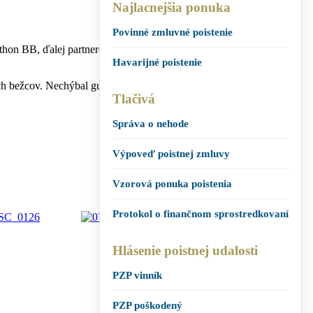
Najlacnejšia ponuka
Povinné zmluvné poistenie
thon BB, ďalej partnerom, dobrovoľníkom, zdravotníkom, ktorí sa
Havarijné poistenie
ežcov. Nechýbal guľáš, folklórna hudba a prekvapenie v podobe
Tlačivá
Správa o nehode
Výpoveď poistnej zmluvy
Vzorová ponuka poistenia
Protokol o finančnom sprostredkovaní
Hlásenie poistnej udalosti
PZP vinník
PZP poškodený