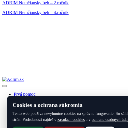
ADRIM Nemčiansky beh – 2.ročník
ADRIM Nemčiansky beh – 4.ročník
Copyright © Adrim.sk 2026.
Prvá pomoc
Služby
Cookies a ochrana súkromia
Produkty
Online poistenie
Tento web používa nevyhnutné cookies na správne fungovanie. So súhla
Partneri
O spoločnosti
strán. Podrobnosti nájdeš v
zásadách cookies
a v
ochrane osobných úda
Kontakt