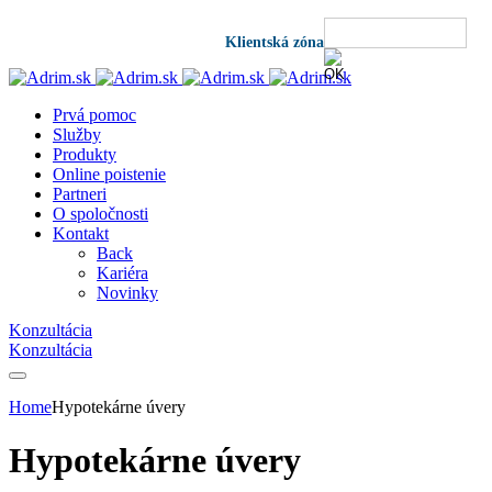
Klientská zóna
Prvá pomoc
Služby
Produkty
Online poistenie
Partneri
O spoločnosti
Kontakt
Back
Kariéra
Novinky
Konzultácia
Konzultácia
Home
Hypotekárne úvery
Hypotekárne úvery