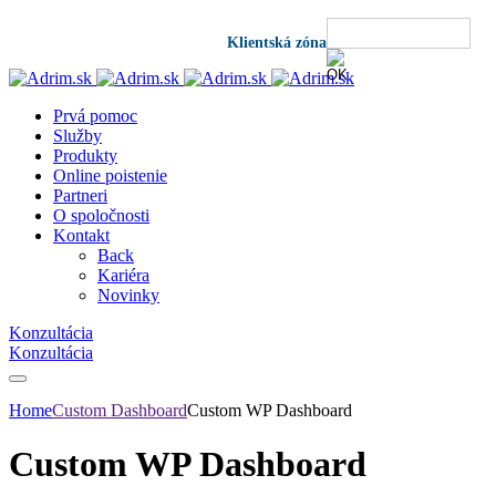
Klientská zóna
Prvá pomoc
Služby
Produkty
Online poistenie
Partneri
O spoločnosti
Kontakt
Back
Kariéra
Novinky
Konzultácia
Konzultácia
Home
Custom Dashboard
Custom WP Dashboard
Custom WP Dashboard